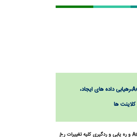
A
،رهیابی داده های ایجاد،
کلاینت ها
نرم افزار manage engine ADAudit plus یک مجموعه نرم افزاری عالی و کامل و بهترین راه کار جهت Auditing و ره یابی و ردگیری کلیه تغییرات رخ