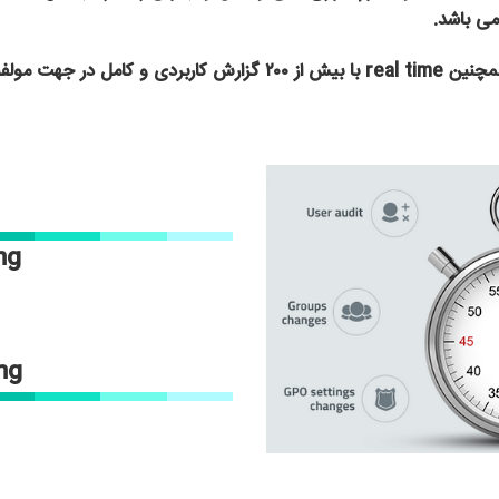
ng
ng