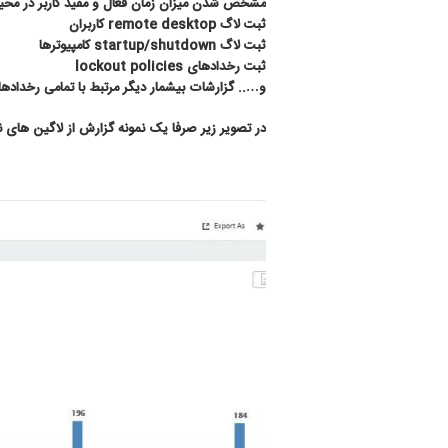
مشخص شدن میزان زمان فعال و مفید کاربر در محیط
ثبت لاگ
remote desktop
کاربران
ثبت لاگ
startup/shutdown
کامپیوترها
ثبت رخدادهای
lockout policies
و
…..
گزارشات بیشمار دیگر مرتبط با تمامی رخداده
در تصویر زیر صرفا یک نمونه گزارش از لاگین های 