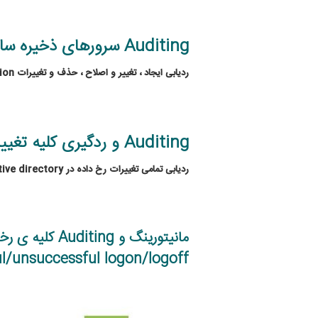
Auditing سرورهای ذخیره سازی File and storage servers
ردیابی ایجاد ، تغییر و اصلاح ، حذف و تغییرات
ion
Auditing و ردگیری کلیه تغییرات سرورهای Active directory
ردیابی تمامی تغییرات رخ داده در Active directory مانند تغییرات کاربران users ، Organization units، Groups،Schema ، GPO و کلیه object ها
l/unsuccessful logon/logoff