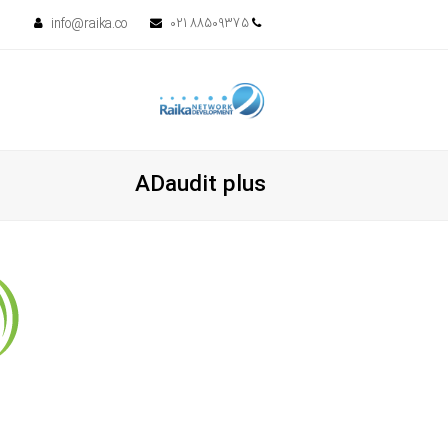
info@raika.co
88509375 021
ADaudit plus