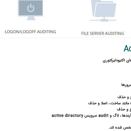
Ac
ای اکتیودایرکتوری
رورها
ح و حذف
مانند ساخت ، اصلا و حذف
ح و حذف
آیندها ، لاگ و
audit
سرویس
active directory
شخص شده اند
.