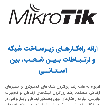
ارائه راه‌کـارهـای زیـرسـاخت شبکه
و ارتـبـاطات بـیـن شـعـب، بین
اسـتـانــی
امروزه به علت رشد روزافزون شبکه‌های کامپیوتری و مسیرهای
ارتباطی مختلف، رشد روزافزون لینک‌های ارتباطی و تجهیزات
وایرلس، نیاز به راهکارهای نوین به‌منظور ارتباطی پایدار و امن در