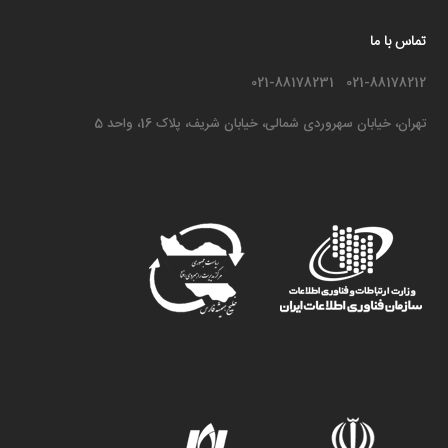
تماس با ما
021-88178212 021-88178231
تهران، خیابان سهروردی شمالی، خیابان شریف، پلاک 16، واحد 5