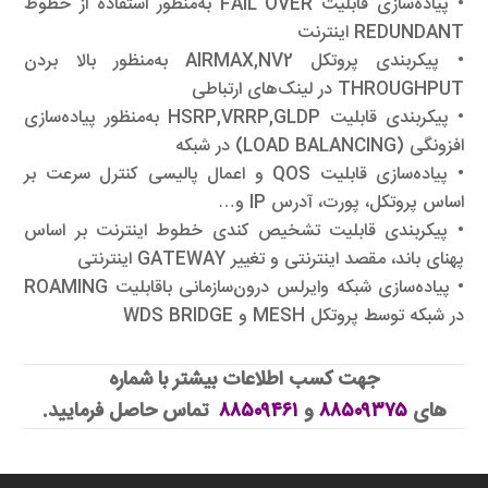
• پیاده‌سازی قابلیت FAIL OVER به‌منظور استفاده از خطوط
REDUNDANT اینترنت
• پیکربندی پروتکل AIRMAX,NV2 به‌منظور بالا بردن
THROUGHPUT در لینک‌های ارتباطی
• پیکربندی قابلیت HSRP,VRRP,GLDP به‌منظور پیاده‌سازی
افزونگی (LOAD BALANCING) در شبکه
• پیاده‌سازی قابلیت QOS و اعمال پالیسی کنترل سرعت بر
اساس پروتکل، پورت، آدرس IP و…
• پیکربندی قابلیت تشخیص کندی خطوط اینترنت بر اساس
پهنای باند، مقصد اینترنتی و تغییر GATEWAY اینترنتی
• پیاده‌سازی شبکه وایرلس درون‌سازمانی باقابلیت ROAMING
در شبکه توسط پروتکل MESH و WDS BRIDGE
جهت کسب اطلاعات بیشتر با شماره
های
۸۸۵۰۹۳۷۵
و
۸۸۵۰۹۴۶۱
تماس حاصل فرمایید.