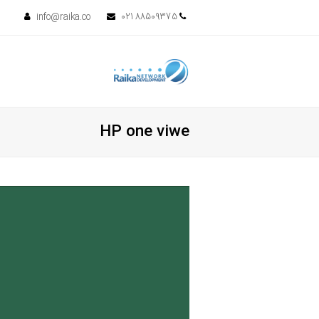
info@raika.co
88509375 021
HP one viwe