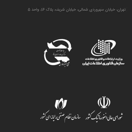
تهران، خیابان سهروردی شمالی، خیابان شریف، پلاک 16، واحد 5