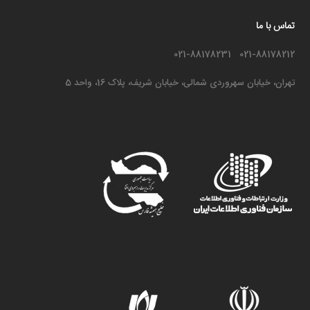
تماس با ما
021-88178212 021-88178231
تهران، خیابان سهروردی شمالی، خیابان شریف، پلاک 16، واحد 5