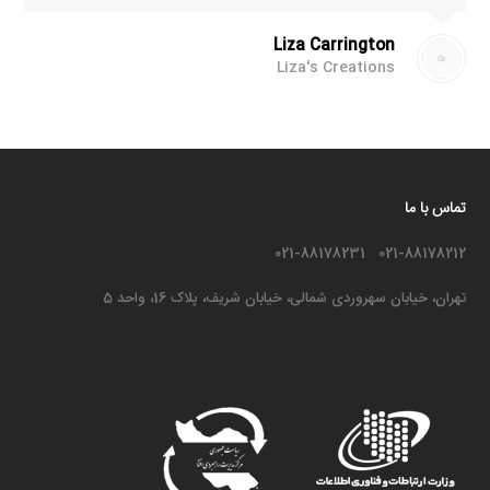
Liza Carrington
Liza's Creations
تماس با ما
021-88178212 021-88178231
تهران، خیابان سهروردی شمالی، خیابان شریف، پلاک 16، واحد 5