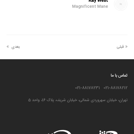
Kay West
Magnificent Mane
قبلی
بعدی
تماس با ما
021-88178212 021-88178231
تهران، خیابان سهروردی شمالی، خیابان شریف، پلاک 16، واحد 5