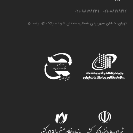
021-88178212 021-88178231
تهران، خیابان سهروردی شمالی، خیابان شریف، پلاک 16، واحد 5