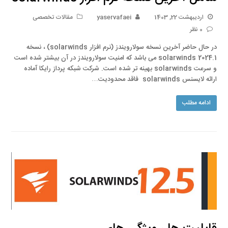
اردیبهشت 22, 1403
yaservafaei
مقالات تخصصی
0 نظر
در حال حاضر آخرین نسخه سولارویندز (نرم افزار solarwinds) ، نسخه
solarwinds 2024.1 می باشد که امنیت سولارویندز در آن بیشتر شده است
و سرعت solarwinds بهینه تر شده است. شرکت شبکه پرداز رایکا آماده
ارائه لایسنس solarwinds فاقد محدودیت…
ادامه مطلب