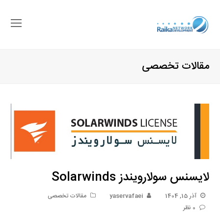
باز
کرد
منو
مقالات تخصصی
موب
لایسنس سولارویندز Solarwinds
آذر 15, 1404
yaservafaei
مقالات تخصصی
0 نظر