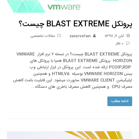
پروتکل BLAST EXTREME چیست؟
آبان 6, 1397
yaservafaei
مقالات تخصصی
0 نظر
پروتکل BLAST EXTREME چیست؟ در نسخه ۷ نرم افزار VMWARE
HORIZON پروتکل BLAST EXTREME همپا با پروتکل های
PCOIP,RDP ارائه شده است. این پروتکل در ابزار ارتباطی وب
بیس VMWARE HORIZON بوسیله HTMLV5 و همچنین
اپلیکیشن VMWARE CLIENT ساپورت میشود. این قابلیت باعث کاهش
مصرف CPU و همچنین کاهش مصرف باطری های دستگاه…
ادامه مطلب