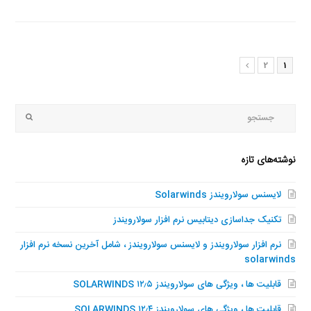
برگه
برگه
2
1
بعدی
جستجو
Submit
نوشته‌های تازه
لایسنس سولارویندز Solarwinds
تکنیک جداسازی دیتابیس نرم افزار سولارویندز
نرم افزار سولارویندز و لایسنس سولارویندز ، شامل آخرین نسخه نرم افزار
solarwinds
قابلیت ها ، ویژگی های سولارویندز SOLARWINDS ۱۲٫۵
قابلیت ها ، ویژگی های سولارویندز SOLARWINDS ۱۲٫۴