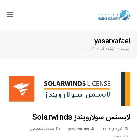
باز
کرد
منو
yaservafaei
موب
نویسنده نوشته است 15 مقالات
لایسنس سولارویندز Solarwinds
آذر 15, 1404
yaservafaei
مقالات تخصصی
0 نظر