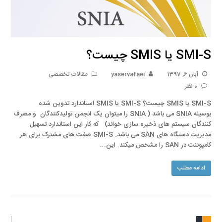
SMI-S یا SMIS چیست؟
آبان 6, 1397
yaservafaei
مقالات تخصصی
0 نظر
SMI-S یا SMIS چیست؟ SMI-S یا SMIS استاندارد تدوین شده
بوسیله SNIA می باشد ( SNIA را میتوان یک انجمن تولیدکنندگان و مصرف
کنندگان سیستم های ذخیره سازی خواند) که کار این استاندارد تسهیل
مدیریت دستگاه های SAN می باشد. SMI-S صفت های مشترک برای هر
کامپوننت در SAN را مشخص میکند. این…
ادامه مطلب