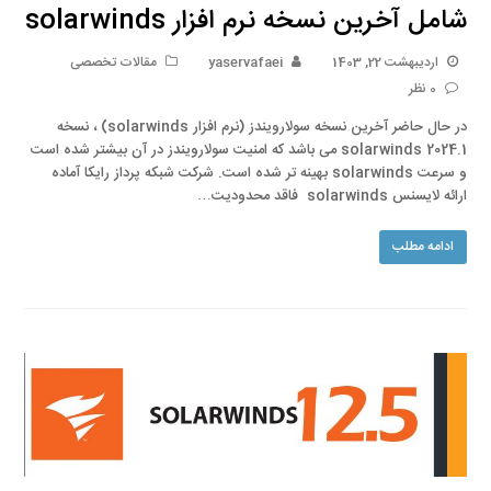
شامل آخرین نسخه نرم افزار solarwinds
اردیبهشت 22, 1403
yaservafaei
مقالات تخصصی
0 نظر
در حال حاضر آخرین نسخه سولارویندز (نرم افزار solarwinds) ، نسخه
solarwinds 2024.1 می باشد که امنیت سولارویندز در آن بیشتر شده است
و سرعت solarwinds بهینه تر شده است. شرکت شبکه پرداز رایکا آماده
ارائه لایسنس solarwinds فاقد محدودیت…
ادامه مطلب