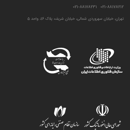
021-88178212 021-88178231
تهران، خیابان سهروردی شمالی، خیابان شریف، پلاک 16، واحد 5