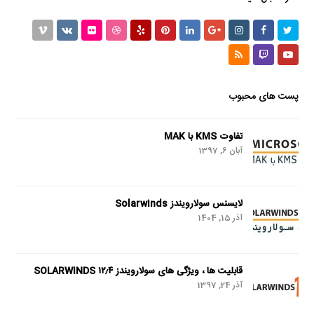
Vimeo
VK
Flickr
Dribbble
Yelp
Pinterest
LinkedIn
GooglePlus
Instagram
Facebook
Twitter
RSS
Twitch
Youtube
پست های محبوب
تفاوت KMS با MAK
آبان 6, 1397
لایسنس سولارویندز Solarwinds
آذر 15, 1404
قابلیت ها ، ویژگی های سولارویندز SOLARWINDS ۱۲٫۴
آذر 24, 1397