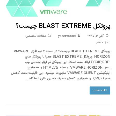
پروتکل BLAST EXTREME چیست؟
آبان 6, 1397
yaservafaei
مقالات تخصصی
0 نظر
پروتکل BLAST EXTREME چیست؟ در نسخه ۷ نرم افزار VMWARE
HORIZON پروتکل BLAST EXTREME همپا با پروتکل های
PCOIP,RDP ارائه شده است. این پروتکل در ابزار ارتباطی وب
بیس VMWARE HORIZON بوسیله HTMLV5 و همچنین
اپلیکیشن VMWARE CLIENT ساپورت میشود. این قابلیت باعث کاهش
مصرف CPU و همچنین کاهش مصرف باطری های دستگاه…
ادامه مطلب