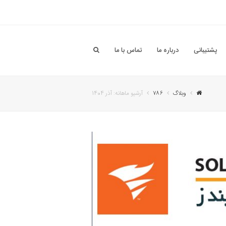
پشتیبانی
درباره ما
تماس با ما
وبلاگ
۷۸۶
آرشیو ماهانه: آذر 1404