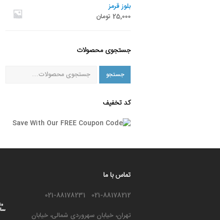
بلوز قرمز
25,000
تومان
جستجوی محصولات
جستجو
کد تخفیف
تماس با ما
021-88178212 021-88178231
تهران، خیابان سهروردی شمالی، خیابان