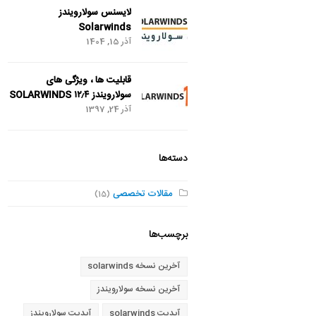
لایسنس سولارویندز
Solarwinds
آذر 15, 1404
قابلیت ها ، ویژگی های
سولارویندز SOLARWINDS ۱۲٫۴
آذر 24, 1397
دسته‌ها
مقالات تخصصی
(15)
برچسب‌ها
آخرین نسخه solarwinds
آخرین نسخه سولارویندز
آپدیت solarwinds
آپدیت سولارویندز