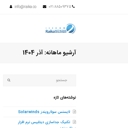
info@raika.co
88509375 021
آرشیو ماهانه: آذر 1404
جستجو
bmit
نوشته‌های تازه
لایسنس سولارویندز Solarwinds
تکنیک جداسازی دیتابیس نرم افزار