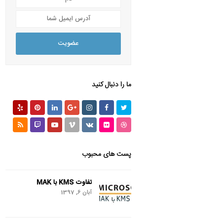
آدرس
ایمیل
شما
عضویت
ما را دنبال کنید
Yelp
Pinterest
LinkedIn
GooglePlus
Instagram
Facebook
Twitter
RSS
Twitch
Youtube
Vimeo
VK
Flickr
Dribbble
پست های محبوب
تفاوت KMS با MAK
آبان 6, 1397