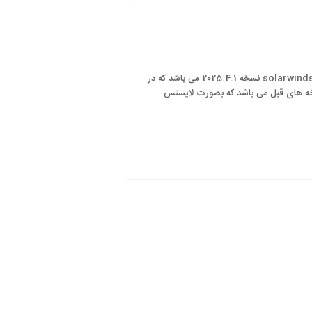
آخرین نسخه نرم افزار سولارویندز و توضیحات لایسنس آخرین نسخه نرم افزار solarwinds نسخه 2025.4.1 می باشد که در
 همانند نسخه های قبل می باشد که بصورت لایسنس