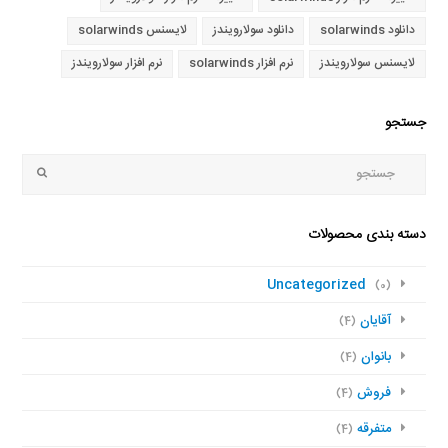
دانلود solarwinds
دانلود سولارویندز
لایسنس solarwinds
لایسنس سولارویندز
نرم افزار solarwinds
نرم افزار سولارویندز
جستجو
جستجو
Submit
دسته بندی محصولات
Uncategorized
(0)
آقایان
(4)
بانوان
(4)
فروش
(4)
متفرقه
(4)