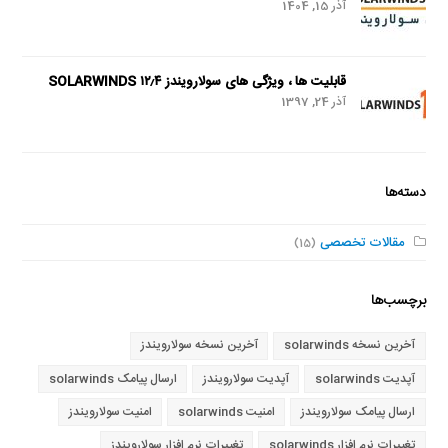
آذر 15, 1404
قابلیت ها ، ویژگی های سولارویندز SOLARWINDS ۱۲٫۴
آذر 24, 1397
دسته‌ها
مقالات تخصصی
(15)
برچسب‌ها
آخرین نسخه solarwinds
آخرین نسخه سولارویندز
آپدیت solarwinds
آپدیت سولارویندز
ارسال پیامک solarwinds
ارسال پیامک سولارویندز
امنیت solarwinds
امنیت سولارویندز
تغییرات نرم افزار solarwinds
تغییرات نرم افزار سولارویندز