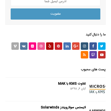
ایمیل
شما
عضویت
ما را دنبال کنید
Vimeo
VK
Flickr
Dribbble
Yelp
Pinterest
LinkedIn
GooglePlus
Instagram
Facebook
Twitter
RSS
Twitch
Youtube
پست های محبوب
تفاوت KMS با MAK
آبان 6, 1397
لایسنس سولارویندز Solarwinds