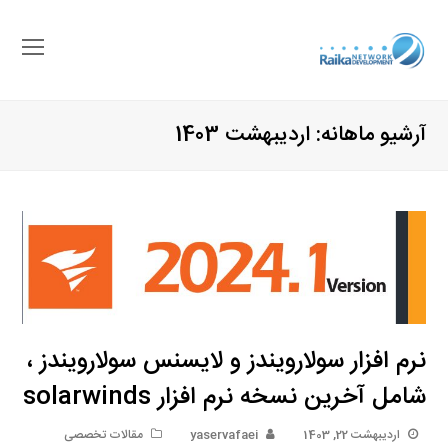
باز
کرد
منو
آرشیو ماهانه: اردیبهشت 1403
موب
نرم افزار سولارویندز و لایسنس سولارویندز ،
شامل آخرین نسخه نرم افزار solarwinds
اردیبهشت 22, 1403
yaservafaei
مقالات تخصصی