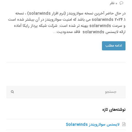
0 نظر
در حال حاضر آخرین نسخه سولارویندز (نرم افزار solarwinds) ، نسخه
solarwinds 2024.1 می باشد که امنیت سولارویندز در آن بیشتر شده است
و سرعت solarwinds بهینه تر شده است. شرکت شبکه پرداز رایکا آماده
ارائه لایسنس solarwinds فاقد محدودیت…
ادامه مطلب
جستجو
Submit
نوشته‌های تازه
لایسنس سولارویندز Solarwinds