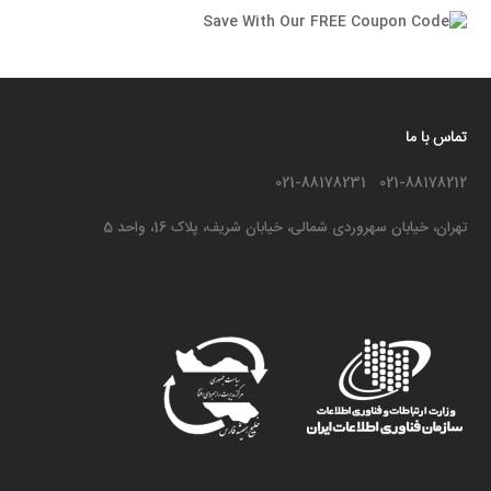
تماس با ما
021-88178212 021-88178231
تهران، خیابان سهروردی شمالی، خیابان شریف، پلاک 16، واحد 5