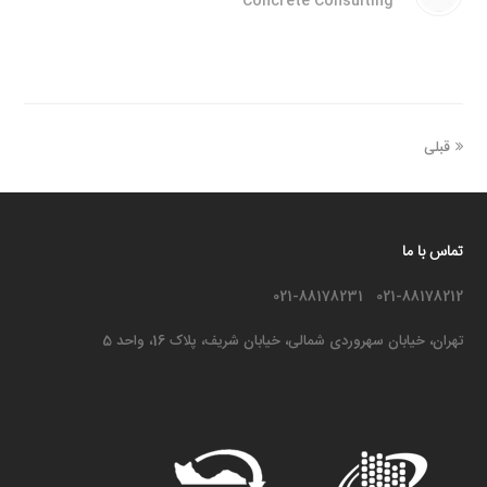
Concrete Consulting
قبلی
تماس با ما
021-88178212 021-88178231
تهران، خیابان سهروردی شمالی، خیابان شریف، پلاک 16، واحد 5