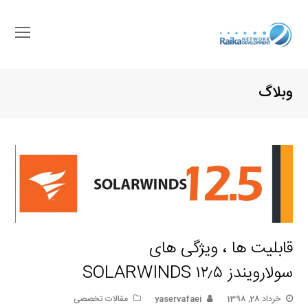
باز
کرد
منو
وبلاگ
موب
قابلیت ها ، ویژگی های
سولارویندز SOLARWINDS ۱۲٫۵
خرداد 28, 1398
yaservafaei
مقالات تخصصی