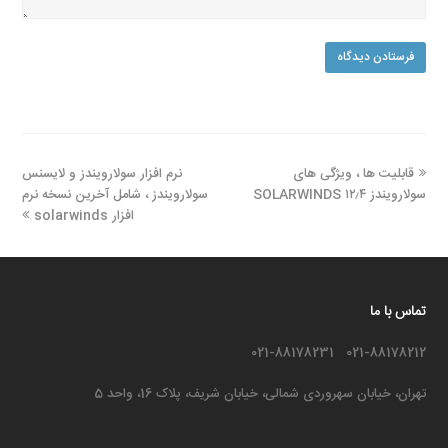
مطلب
مطلب
قابلیت ها ، ویژگی های
نرم افزار سولارویندز و لایسنس
قبلی:
بعدی:
سولارویندز SOLARWINDS ۱۲٫۴
سولارویندز ، شامل آخرین نسخه نرم
افزار solarwinds
تماس با ما
021-88178212 021-88178231
تهران، خیابان سهروردی شمالی، خیابان شریف، پلاک 16، واحد 5