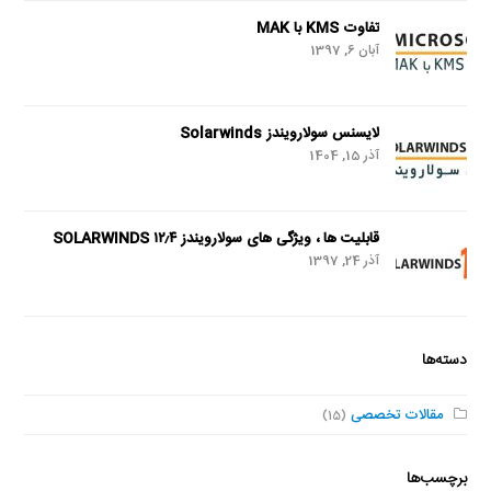
تفاوت KMS با MAK
آبان 6, 1397
لایسنس سولارویندز Solarwinds
آذر 15, 1404
قابلیت ها ، ویژگی های سولارویندز SOLARWINDS ۱۲٫۴
آذر 24, 1397
دسته‌ها
مقالات تخصصی
(15)
برچسب‌ها