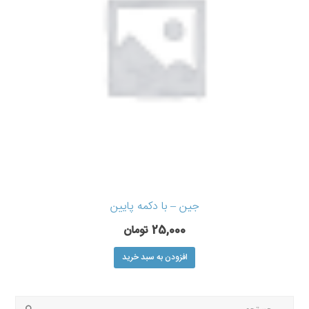
جین – با دکمه پایین
25,000
تومان
افزودن به سبد خرید
جستجو