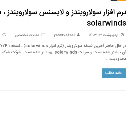
نرم افزار سولارویندز و لایسنس سولارویندز ،
solarwinds
اردیبهشت 22, 1403
yaservafaei
مقالات تخصصی
0
محدودیت…
ادامه مطلب