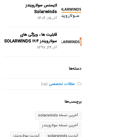
لایسنس سولارویندز
Solarwinds
آذر 15, 1404
قابلیت ها ، ویژگی های
سولارویندز SOLARWINDS ۱۲٫۴
آذر 24, 1397
دسته‌ها
مقالات تخصصی
(15)
برچسب‌ها
آخرین نسخه solarwinds
آخرین نسخه سولارویندز
آپدیت solarwinds
آپدیت سولارویندز