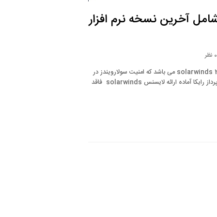
 شامل آخرین نسخه نرم افزار
 نظر
در حال حاضر آخرین نسخه سولارویندز (نرم افزار solarwinds) ، نسخه solarwinds 2024.1 می باشد که امنیت سولارویندز در
آن بیشتر شده است و سرعت solarwinds بهینه تر شده است. شرکت شبکه پرداز رایکا آماده ارائه لایسنس solarwinds فاقد