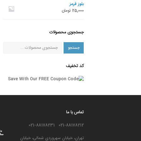
بلوز قرمز
25,000
تومان
جستجوی محصولات
جستجو
کد تخفیف
تماس با ما
021-88178212 021-88178231
تهران، خیابان سهروردی شمالی، خیابان