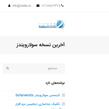
info@raika.co
88509375 021
آخرین نسخه سولارویندز
جستجو
bmit
نوشته‌های تازه
لایسنس سولارویندز Solarwinds
تکنیک جداسازی دیتابیس نرم افزار