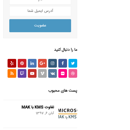
آدرس
ایمیل
شما
عضویت
ما را دنبال کنید
Yelp
Pinterest
LinkedIn
GooglePlus
Instagram
Facebook
Twitter
RSS
Twitch
Youtube
Vimeo
VK
Flickr
Dribbble
پست های محبوب
تفاوت KMS با MAK
آبان 6, 1397