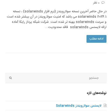
0 نظر
در حال حاضر آخرین نسخه سولارویندز (نرم افزار solarwinds) ، نسخه
solarwinds 2024.1 می باشد که امنیت سولارویندز در آن بیشتر شده است
و سرعت solarwinds بهینه تر شده است. شرکت شبکه پرداز رایکا آماده
ارائه لایسنس solarwinds فاقد محدودیت…
ادامه مطلب
جستجو
Submit
نوشته‌های تازه
لایسنس سولارویندز Solarwinds