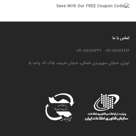
تماس با ما
021-88178212 021-88178231
تهران، خیابان سهروردی شمالی، خیابان شریف، پلاک 16، واحد 5