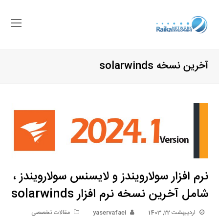
باز
کرد
منو
آخرین نسخه solarwinds
موب
نرم افزار سولارویندز و لایسنس سولارویندز ،
شامل آخرین نسخه نرم افزار solarwinds
اردیبهشت 22, 1403
yaservafaei
مقالات تخصصی