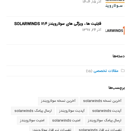
آذر 15, 1404
قابلیت ها ، ویژگی های سولارویندز SOLARWINDS ۱۲٫۴
آذر 24, 1397
دسته‌ها
مقالات تخصصی
(15)
برچسب‌ها
آخرین نسخه solarwinds
آخرین نسخه سولارویندز
آپدیت solarwinds
آپدیت سولارویندز
ارسال پیامک solarwinds
ارسال پیامک سولارویندز
امنیت solarwinds
امنیت سولارویندز
تغییرات نرم افزار solarwinds
تغییرات نرم افزار سولارویندز