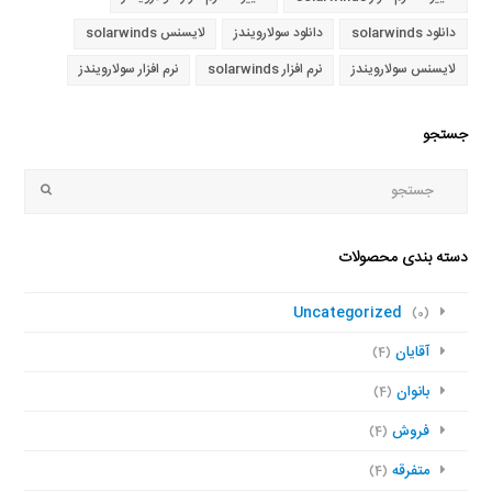
دانلود solarwinds
دانلود سولارویندز
لایسنس solarwinds
لایسنس سولارویندز
نرم افزار solarwinds
نرم افزار سولارویندز
جستجو
جستجو
Submit
دسته بندی محصولات
Uncategorized
(0)
آقایان
(4)
بانوان
(4)
فروش
(4)
متفرقه
(4)