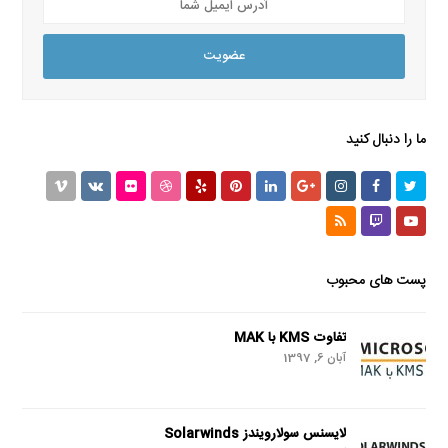
ایمیل
شما
عضویت
ما را دنبال کنید
Vimeo
VK
Flickr
Dribbble
Yelp
Pinterest
LinkedIn
GooglePlus
Instagram
Facebook
Twitter
RSS
Twitch
Youtube
پست های محبوب
تفاوت KMS با MAK
آبان 6, 1397
لایسنس سولارویندز Solarwinds