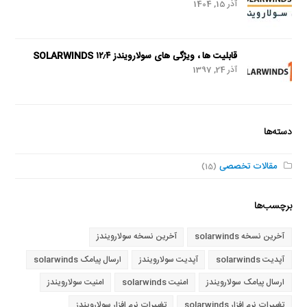
آذر 15, 1404
قابلیت ها ، ویژگی های سولارویندز SOLARWINDS ۱۲٫۴
آذر 24, 1397
دسته‌ها
مقالات تخصصی
(15)
برچسب‌ها
آخرین نسخه solarwinds
آخرین نسخه سولارویندز
آپدیت solarwinds
آپدیت سولارویندز
ارسال پیامک solarwinds
ارسال پیامک سولارویندز
امنیت solarwinds
امنیت سولارویندز
تغییرات نرم افزار solarwinds
تغییرات نرم افزار سولارویندز