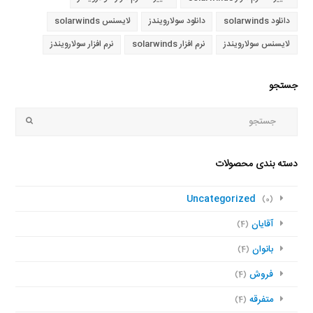
دانلود solarwinds
دانلود سولارویندز
لایسنس solarwinds
لایسنس سولارویندز
نرم افزار solarwinds
نرم افزار سولارویندز
جستجو
جستجو
Submit
دسته بندی محصولات
Uncategorized
(0)
آقایان
(4)
بانوان
(4)
فروش
(4)
متفرقه
(4)