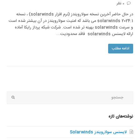
0 نظر
در حال حاضر آخرین نسخه سولارویندز (نرم افزار solarwinds) ، نسخه
solarwinds 2024.1 می باشد که امنیت سولارویندز در آن بیشتر شده است
و سرعت solarwinds بهینه تر شده است. شرکت شبکه پرداز رایکا آماده
ارائه لایسنس solarwinds فاقد محدودیت…
ادامه مطلب
جستجو
Submit
نوشته‌های تازه
لایسنس سولارویندز Solarwinds