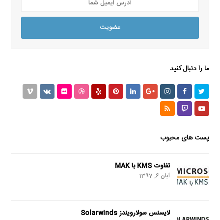
ایمیل
شما
عضویت
ما را دنبال کنید
Vimeo
VK
Flickr
Dribbble
Yelp
Pinterest
LinkedIn
GooglePlus
Instagram
Facebook
Twitter
RSS
Twitch
Youtube
پست های محبوب
تفاوت KMS با MAK
آبان 6, 1397
لایسنس سولارویندز Solarwinds