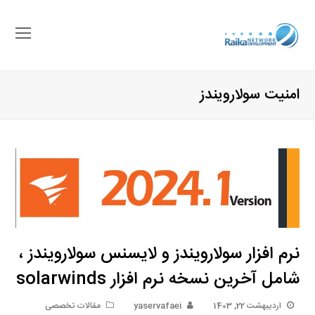
باز
کرد
منو
امنیت سولارویندز
موب
نرم افزار سولارویندز و لایسنس سولارویندز ،
شامل آخرین نسخه نرم افزار solarwinds
اردیبهشت 22, 1403
yaservafaei
مقالات تخصصی