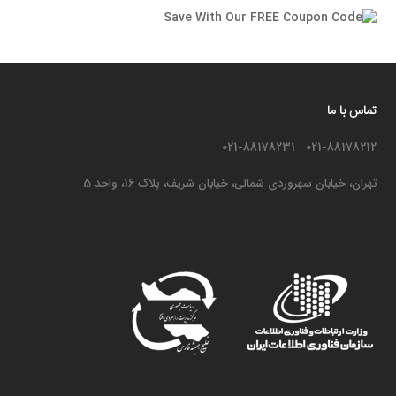
تماس با ما
021-88178212 021-88178231
تهران، خیابان سهروردی شمالی، خیابان شریف، پلاک 16، واحد 5