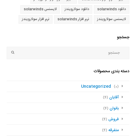
دانلود solarwinds
دانلود سولارویندز
لایسنس solarwinds
لایسنس سولارویندز
نرم افزار solarwinds
نرم افزار سولارویندز
جستجو
جستجو
Submit
دسته بندی محصولات
Uncategorized
(0)
آقایان
(4)
بانوان
(4)
فروش
(4)
متفرقه
(4)