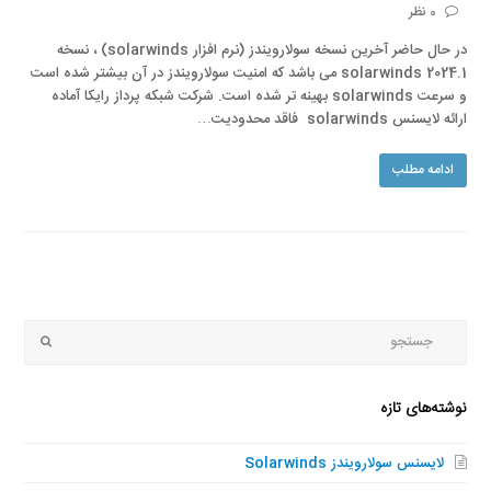
0 نظر
در حال حاضر آخرین نسخه سولارویندز (نرم افزار solarwinds) ، نسخه
solarwinds 2024.1 می باشد که امنیت سولارویندز در آن بیشتر شده است
و سرعت solarwinds بهینه تر شده است. شرکت شبکه پرداز رایکا آماده
ارائه لایسنس solarwinds فاقد محدودیت…
ادامه مطلب
جستجو
Submit
نوشته‌های تازه
لایسنس سولارویندز Solarwinds