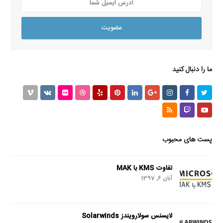
ایمیل
شما
عضویت
ما را دنبال کنید
Vimeo
VK
Flickr
Dribbble
Yelp
Pinterest
LinkedIn
GooglePlus
Instagram
Facebook
Twitter
RSS
Twitch
Youtube
پست های محبوب
تفاوت KMS با MAK
آبان 6, 1397
لایسنس سولارویندز Solarwinds