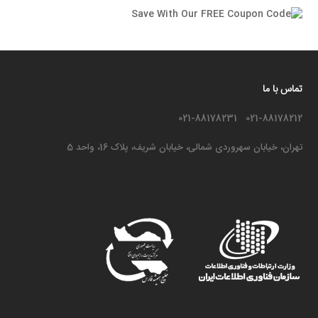
تماس با ما
021-88178212 021-88178231
تهران، خیابان سهروردی شمالی، خیابان شریف، پلاک 16، واحد 5