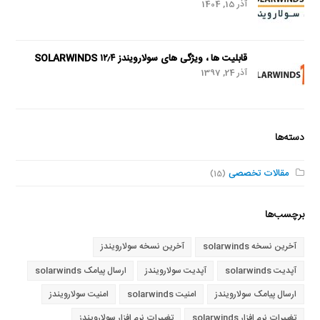
آذر 15, 1404
قابلیت ها ، ویژگی های سولارویندز SOLARWINDS ۱۲٫۴
آذر 24, 1397
دسته‌ها
مقالات تخصصی
(15)
برچسب‌ها
آخرین نسخه solarwinds
آخرین نسخه سولارویندز
آپدیت solarwinds
آپدیت سولارویندز
ارسال پیامک solarwinds
ارسال پیامک سولارویندز
امنیت solarwinds
امنیت سولارویندز
تغییرات نرم افزار solarwinds
تغییرات نرم افزار سولارویندز