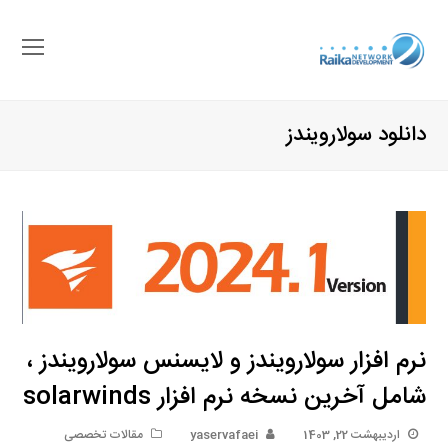
باز
کرد
منو
دانلود سولارویندز
موب
نرم افزار سولارویندز و لایسنس سولارویندز ،
شامل آخرین نسخه نرم افزار solarwinds
اردیبهشت 22, 1403
yaservafaei
مقالات تخصصی