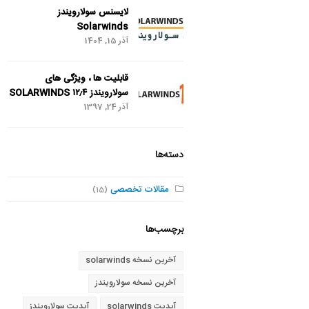
لایسنس سولارویندز
Solarwinds
آذر 15, 1404
قابلیت ها ، ویژگی های
سولارویندز SOLARWINDS ۱۲٫۴
آذر 24, 1397
دسته‌ها
مقالات تخصصی
(15)
برچسب‌ها
آخرین نسخه solarwinds
آخرین نسخه سولارویندز
آپدیت solarwinds
آپدیت سولارویندز