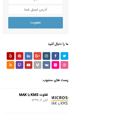
آدرس
ایمیل
شما
عضویت
ما را دنبال کنید
Yelp
Pinterest
LinkedIn
GooglePlus
Instagram
Facebook
Twitter
RSS
Twitch
Youtube
Vimeo
VK
Flickr
Dribbble
پست های محبوب
تفاوت KMS با MAK
آبان 6, 1397