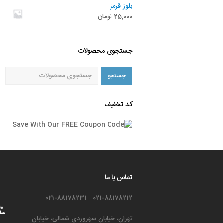
بلوز قرمز
25,000
تومان
جستجوی محصولات
جستجو
کد تخفیف
تماس با ما
021-88178212 021-88178231
تهران، خیابان سهروردی شمالی، خیابان