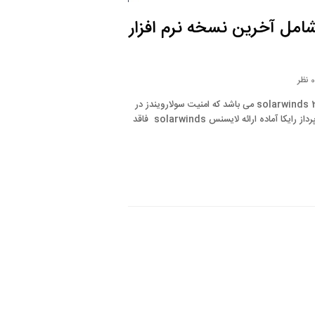
 شامل آخرین نسخه نرم افزار
 نظر
در حال حاضر آخرین نسخه سولارویندز (نرم افزار solarwinds) ، نسخه solarwinds 2024.1 می باشد که امنیت سولارویندز در
آن بیشتر شده است و سرعت solarwinds بهینه تر شده است. شرکت شبکه پرداز رایکا آماده ارائه لایسنس solarwinds فاقد