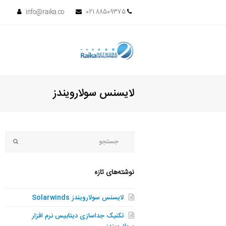
info@raika.co
88509375 021
لایسنس سولارویندز
جستجو
bmit
نوشته‌های تازه
لایسنس سولارویندز Solarwinds
تکنیک جداسازی دیتابیس نرم افزار