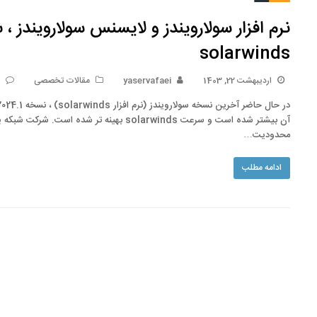
نرم افزار سولارویندز و لایسنس سولارویندز ،
solarwinds
اردیبهشت 22, 1403
yaservafaei
مقالات تخصصی
0
محدودیت…
ادامه مطلب